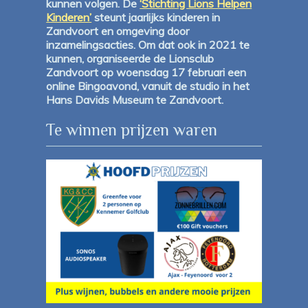
kunnen volgen. De
‘Stichting Lions Helpen
Kinderen’
steunt jaarlijks kinderen in
Zandvoort en omgeving door
inzamelingsacties. Om dat ook in 2021 te
kunnen, organiseerde de Lionsclub
Zandvoort op woensdag 17 februari een
online Bingoavond, vanuit de studio in het
Hans Davids Museum te Zandvoort.
Te winnen prijzen waren