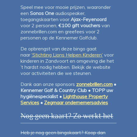
Speel mee voor mooie prijzen, waaronder
een
Sonos One
audiospeaker,
toegangskaarten voor
Ajax-Feyenoord
voor 2 personen,
€100 gift vouchers
van
zonnebrillen.com en greefees voor 2
personen op de Kennemer Golfclub.
De opbrengst van deze bingo gaat
naar
‘Stichting Lions Helpen Kinderen’
voor
kinderen in Zandvoort en omgeving die het
’t hardst nodig hebben. Bekijk de website
voor activiteiten die we steunen.
Dank aan onze sponsors
zonnebrillen.com
•
Kennemer Golf & Country Club • TOPP uw
hygiënespecialist •
Lighthouse Property
Services
•
Zegmaar ondernemersadvies
Nog geen kaart? Zo werkt het
Heb je nog geen bingokaart? Koop dan