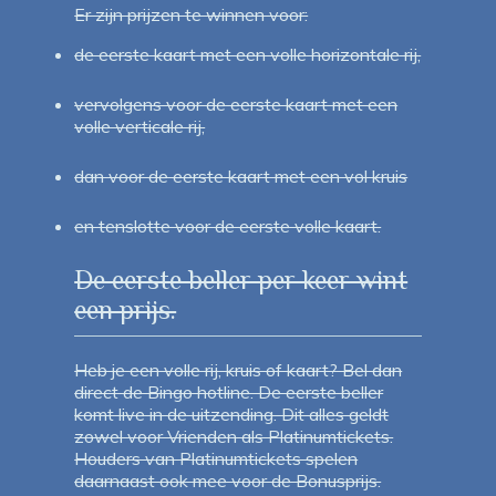
Er zijn prijzen te winnen voor:
de eerste kaart met een volle horizontale rij,
vervolgens voor de eerste kaart met een
volle verticale rij,
dan voor de eerste kaart met een vol kruis
en tenslotte voor de eerste volle kaart.
De eerste beller per keer wint
een prijs.
Heb je een volle rij, kruis of kaart? Bel dan
direct de Bingo hotline. De eerste beller
komt live in de uitzending. Dit alles geldt
zowel voor Vrienden als Platinumtickets.
Houders van Platinumtickets spelen
daarnaast ook mee voor de Bonusprijs.