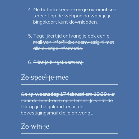
Na het afrekenen kom je automatisch
terecht op de webpagina waar je je
bingokaart kunt downloaden.
Tegelijkertijd ontvang je ook een e-
mail van info@ikbenaanwezig.nl met
alle overige informatie.
Print je bingokaart(en).
Zo speel je mee
Ga op
woensdag 17 februari om 19:30
uur
naar de livestream op internet. Je vindt de
link op je bingokaart en in de
bevestigingsmail die je ontvangt.
Zo win je