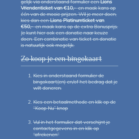
gelijk via onderstaand formulier een
Lions
Vriendenticket van €10,-
en maak kans op
één van de mooie prijzen. Wil je meer doen,
kies dan een
Lions Platinumticket van
€50,-
en maak kans op de extra Bonusprijs.
Je kunt hier ook een donatie naar keuze
doen. Een combinatie van ticket en donatie
is natuurlijk ook mogelijk.
Zo koop je een bingokaart
Kies in onderstaand formulier de
bingokaart(en) en/of het bedrag dat je
wilt doneren.
Kies een betaalmethode en klik op de
“Koop Nu” knop
Vul in het formulier dat verschijnt je
contactgegevens in en klik op
“afrekenen”